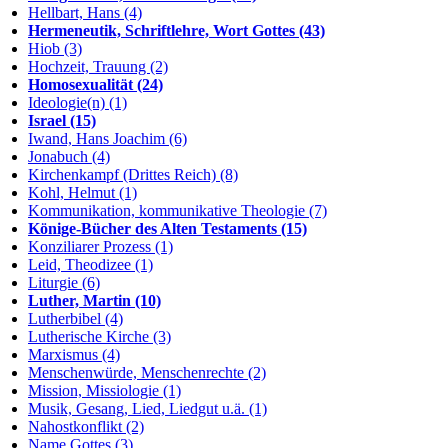
Hellbart, Hans (4)
Hermeneutik, Schriftlehre, Wort Gottes (43)
Hiob (3)
Hochzeit, Trauung (2)
Homosexualität (24)
Ideologie(n) (1)
Israel (15)
Iwand, Hans Joachim (6)
Jonabuch (4)
Kirchenkampf (Drittes Reich) (8)
Kohl, Helmut (1)
Kommunikation, kommunikative Theologie (7)
Könige-Bücher des Alten Testaments (15)
Konziliarer Prozess (1)
Leid, Theodizee (1)
Liturgie (6)
Luther, Martin (10)
Lutherbibel (4)
Lutherische Kirche (3)
Marxismus (4)
Menschenwürde, Menschenrechte (2)
Mission, Missiologie (1)
Musik, Gesang, Lied, Liedgut u.ä. (1)
Nahostkonflikt (2)
Name Gottes (3)