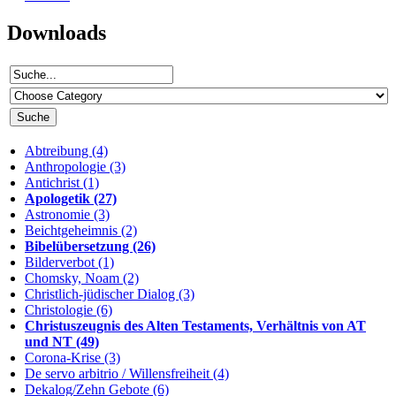
Downloads
Abtreibung (4)
Anthropologie (3)
Antichrist (1)
Apologetik (27)
Astronomie (3)
Beichtgeheimnis (2)
Bibelübersetzung (26)
Bilderverbot (1)
Chomsky, Noam (2)
Christlich-jüdischer Dialog (3)
Christologie (6)
Christuszeugnis des Alten Testaments, Verhältnis von AT
und NT (49)
Corona-Krise (3)
De servo arbitrio / Willensfreiheit (4)
Dekalog/Zehn Gebote (6)