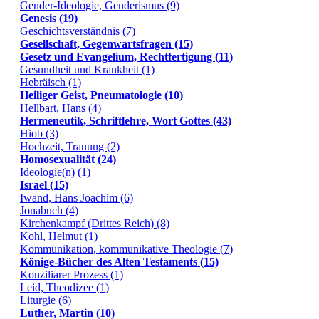
Gender-Ideologie, Genderismus (9)
Genesis (19)
Geschichtsverständnis (7)
Gesellschaft, Gegenwartsfragen (15)
Gesetz und Evangelium, Rechtfertigung (11)
Gesundheit und Krankheit (1)
Hebräisch (1)
Heiliger Geist, Pneumatologie (10)
Hellbart, Hans (4)
Hermeneutik, Schriftlehre, Wort Gottes (43)
Hiob (3)
Hochzeit, Trauung (2)
Homosexualität (24)
Ideologie(n) (1)
Israel (15)
Iwand, Hans Joachim (6)
Jonabuch (4)
Kirchenkampf (Drittes Reich) (8)
Kohl, Helmut (1)
Kommunikation, kommunikative Theologie (7)
Könige-Bücher des Alten Testaments (15)
Konziliarer Prozess (1)
Leid, Theodizee (1)
Liturgie (6)
Luther, Martin (10)