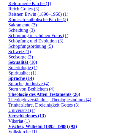
Reformierte Kirche (1)
Reich Gottes (3)
Reisner, Erwin (1890–1966) (1)
Römisch-katholische Kirche (2)
Sakramente (3)
Scheidung (3)
Schöpfung in schönen Fotos (1)
Schöpfung und Evolution (3)
Schöpfungsordnung (5)
Schweiz (1)
Seelsorge (3)
Sexualität (10)
Soteriologie (1)
Spiritualität (1)
Sprache (14)
Sprache, inklusive (4)
Stern von Bethlehem (4)
Theologie des Alten Testaments (26)
Theologieverständnis, Theologiestudium (4)
Trinitätslehre, Dreieinigkeit Gottes (3)
Universität (1)
Verschiedenes (13)
Vikariat (1)
Vischer, Wilhelm (1895–1988) (93)
Volkskirche (1)