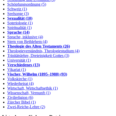
Schöpfungsordnung (5)
Schweiz (1)
Seelsorge (3)
Sexualität (10)
Soteriologie (1)
Spiritualität (1)
Sprache (14)
Sprache, inklusive (4)
Stern von Bethlehem (4)
Theologie des Alten Testaments (26)
Theologieverständnis, Theologiestudium (4)
Trinitätslehre, Dreieinigkeit Gottes (3)
Universität (1)
Verschiedenes (13)
Vikariat (1)
Vischer, Wilhelm (1895–1988) (93)
Volkskirche (1)
Wiederheirat (4)
Wirtschaft, Wirtschaftsethik (1)
Wissenschaft, Vernunft (1)
Zivilreligion (6)
Zürcher Bibel (1)
Zwei-Reiche-Lehre (2)