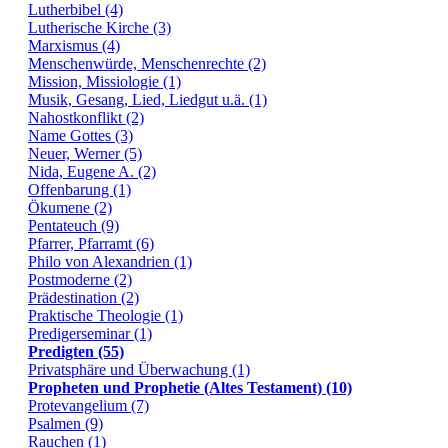
Lutherbibel (4)
Lutherische Kirche (3)
Marxismus (4)
Menschenwürde, Menschenrechte (2)
Mission, Missiologie (1)
Musik, Gesang, Lied, Liedgut u.ä. (1)
Nahostkonflikt (2)
Name Gottes (3)
Neuer, Werner (5)
Nida, Eugene A. (2)
Offenbarung (1)
Ökumene (2)
Pentateuch (9)
Pfarrer, Pfarramt (6)
Philo von Alexandrien (1)
Postmoderne (2)
Prädestination (2)
Praktische Theologie (1)
Predigerseminar (1)
Predigten (55)
Privatsphäre und Überwachung (1)
Propheten und Prophetie (Altes Testament) (10)
Protevangelium (7)
Psalmen (9)
Rauchen (1)