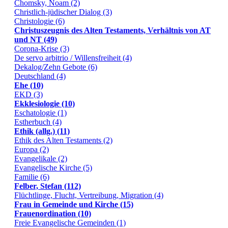
Chomsky, Noam (2)
Christlich-jüdischer Dialog (3)
Christologie (6)
Christuszeugnis des Alten Testaments, Verhältnis von AT
und NT (49)
Corona-Krise (3)
De servo arbitrio / Willensfreiheit (4)
Dekalog/Zehn Gebote (6)
Deutschland (4)
Ehe (10)
EKD (3)
Ekklesiologie (10)
Eschatologie (1)
Estherbuch (4)
Ethik (allg.) (11)
Ethik des Alten Testaments (2)
Europa (2)
Evangelikale (2)
Evangelische Kirche (5)
Familie (6)
Felber, Stefan (112)
Flüchtlinge, Flucht, Vertreibung, Migration (4)
Frau in Gemeinde und Kirche (15)
Frauenordination (10)
Freie Evangelische Gemeinden (1)