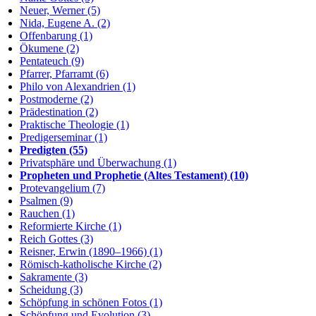
Neuer, Werner (5)
Nida, Eugene A. (2)
Offenbarung (1)
Ökumene (2)
Pentateuch (9)
Pfarrer, Pfarramt (6)
Philo von Alexandrien (1)
Postmoderne (2)
Prädestination (2)
Praktische Theologie (1)
Predigerseminar (1)
Predigten (55)
Privatsphäre und Überwachung (1)
Propheten und Prophetie (Altes Testament) (10)
Protevangelium (7)
Psalmen (9)
Rauchen (1)
Reformierte Kirche (1)
Reich Gottes (3)
Reisner, Erwin (1890–1966) (1)
Römisch-katholische Kirche (2)
Sakramente (3)
Scheidung (3)
Schöpfung in schönen Fotos (1)
Schöpfung und Evolution (3)