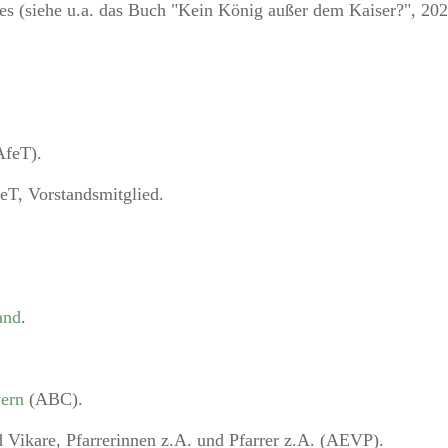
ses (siehe u.a. das Buch "Kein König außer dem Kaiser?", 20
feT).
eT, Vorstandsmitglied.
and
.
yern
(ABC).
d Vikare, Pfarrerinnen z.A. und Pfarrer z.A. (AEVP).