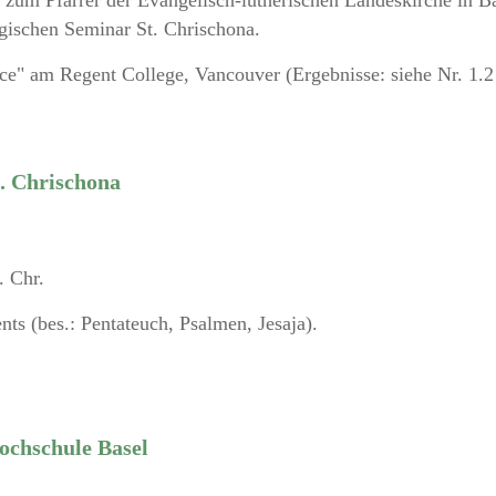
 zum Pfarrer der Evangelisch-lutherischen Landeskirche in B
ischen Seminar St. Chrischona.
ence" am Regent College, Vancouver (Ergebnisse: siehe Nr. 1.
. Chrischona
. Chr.
ts (bes.: Pentateuch, Psalmen, Jesaja).
ochschule Basel