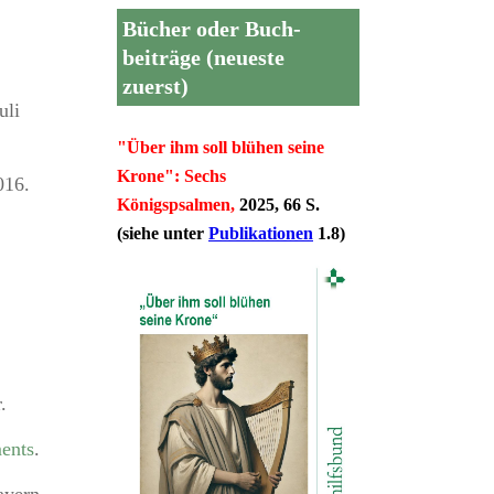
Bücher oder Buch-
beiträge (neueste
zuerst)
uli
"Über ihm soll blühen seine
Krone": Sechs
016.
Königspsalmen,
2025, 66 S.
(siehe unter
Publikationen
1.8)
.
ments
.