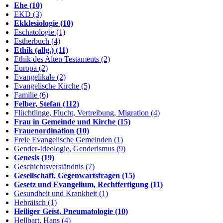
Ehe (10)
EKD (3)
Ekklesiologie (10)
Eschatologie (1)
Estherbuch (4)
Ethik (allg.) (11)
Ethik des Alten Testaments (2)
Europa (2)
Evangelikale (2)
Evangelische Kirche (5)
Familie (6)
Felber, Stefan (112)
Flüchtlinge, Flucht, Vertreibung, Migration (4)
Frau in Gemeinde und Kirche (15)
Frauenordination (10)
Freie Evangelische Gemeinden (1)
Gender-Ideologie, Genderismus (9)
Genesis (19)
Geschichtsverständnis (7)
Gesellschaft, Gegenwartsfragen (15)
Gesetz und Evangelium, Rechtfertigung (11)
Gesundheit und Krankheit (1)
Hebräisch (1)
Heiliger Geist, Pneumatologie (10)
Hellbart, Hans (4)