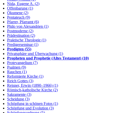
Nida, Eugene A. (2)
Offenbarung (1)
Ökumene (2)
Pentateuch (9)
Pfarrer, Pfarramt (6)
Philo von Alexandrien (1)
Postmoderne (2)
Prädestination (2)
Praktische Theologie (1)
Predigerseminar (1)
Predigten (55)
Privatsphäre und Überwachung (1)
Propheten und Prophetie (Altes Testament) (10)
Protevangelium (7)
Psalmen (9)
Rauchen (1)
Reformierte Kirche (1)
Reich Gottes (3)
Reisner, Erwin (1890–1966) (1)
Römisch-katholische Kirche (2)
Sakramente (3)
Scheidung (3)
Schöpfung in schönen Fotos (1)
Schöpfung und Evolution (3)
Schöpfungsordnung (5)