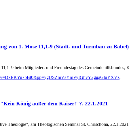
legung von 1. Mose 11,1-9 (Stadt- und Turmbau zu Babel
ose 11,1–9 beim Mitglieder- und Freundestag des Gemeindehilfsbundes, K
atch?v=DxEKYu7bBt0&pp=ygUSZmVsYmVyIGhvY2ggaGluYXVz
.
"Kein König außer dem Kaiser!"?, 22.1.2021
ive Theologie", am Theologischen Seminar St. Chrischona, 22.1.2021