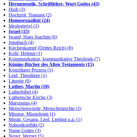
Hermeneutik, Schriftlehre, Wort Gottes (43)
Hiob (3)
Hochzeit, Trauung (2)
Homosexualität (24)
Ideologie(n) (1)
Israel (15)
Iwand, Hans Joachim (6)
Jonabuch (4)
Kirchenkampf (Drittes Reich) (8)
Kohl, Helmut (1)
Kommunikation, kommunikative Theologie (7)
Könige-Bücher des Alten Testaments (15)
Konziliarer Prozess (1)
Leid, Theodizee (1)
Liturgie (6)
Luther, Martin (10)
Lutherbibel (4)
Lutherische Kirche (3)
Marxismus (4)
Menschenwürde, Menschenrechte (2)
Mission, Missiologie (1)
Musik, Gesang, Lied, Liedgut u.ä. (1)
Nahostkonflikt (2)
Name Gottes (3)
Neuer, Werner (5)