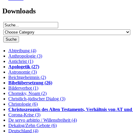
Downloads
Abtreibung (4)
Anthropologie (3)
Antichrist (1)
Apologetik (27)
Astronomie (3)
Beichtgeheimnis (2)
Bibelübersetzung (26)
Bilderverbot (1)
Chomsky, Noam (2)
Christlich-jüdischer Dialog (3)
Christologie (6)
Christuszeugnis des Alten Testaments, Verhältnis von AT und
Corona-Krise (3)
De servo arbitrio / Willensfreiheit (4)
Dekalog/Zehn Gebote (6)
Deutschland (4)