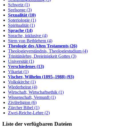
Schweiz (1)
Seelsorge (3)
Sexualität (10)
Soteriologie (1)
Spiritualität (1)
Sprache (14)
Sprache, inklusive (4)
Stern von Bethlehem (4)
Theologie des Alten Testaments (26)
Theologieverständnis, Theologiestudium (4)
Trinitätslehre, Dreieinigkeit Gottes (3)
Universität (1)
Verschiedenes (13)
Vikariat (1)
Vischer, Wilhelm (1895–1988) (93)
Volkskirche (1)
Wiederheirat (4)
Wirtschaft, Wirtschaftsethik (1)
Wissenschaft, Vernunft (1)
Zivilreligion (6)
Zürcher Bibel (1)
Zwei-Reiche-Lehre (2)
Liste der verfügbaren Dateien