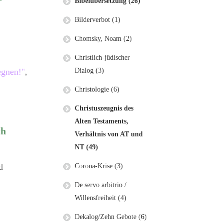
Bibelübersetzung (26)
Bilderverbot (1)
Chomsky, Noam (2)
Christlich-jüdischer
Dialog (3)
egnen!"
,
Christologie (6)
Christuszeugnis des
Alten Testaments,
ch
Verhältnis von AT und
NT (49)
d
Corona-Krise (3)
De servo arbitrio /
Willensfreiheit (4)
Dekalog/Zehn Gebote (6)