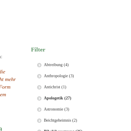
Filter
n:
Abtreibung (4)
die
Anthropologie (3)
cht mehr
 Form
Antichrist (1)
dem
Apologetik (27)
Astronomie (3)
Beichtgeheimnis (2)
9