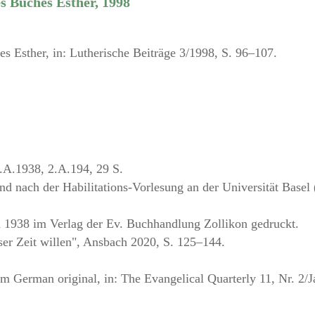
s Buches Esther, 1998
s Esther, in: Lutherische Beiträge 3/1998, S. 96–107.
1.A.1938, 2.A.194, 29 S.
d nach der Habilitations-Vorlesung an der Universität Basel
d 1938 im Verlag der Ev. Buchhandlung Zollikon gedruckt.
r Zeit willen", Ansbach 2020, S. 125–144.
om German original, in: The Evangelical Quarterly 11, Nr. 2/J