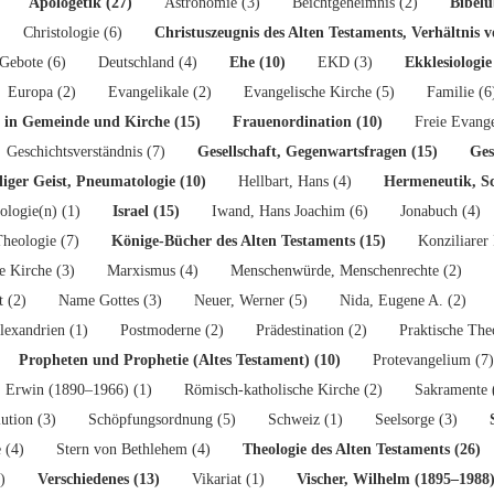
Apologetik (27)
Astronomie (3)
Beichtgeheimnis (2)
Bibelü
Christologie (6)
Christuszeugnis des Alten Testaments, Verhältnis 
Gebote (6)
Deutschland (4)
Ehe (10)
EKD (3)
Ekklesiologie
Europa (2)
Evangelikale (2)
Evangelische Kirche (5)
Familie (6
 in Gemeinde und Kirche (15)
Frauenordination (10)
Freie Evang
Geschichtsverständnis (7)
Gesellschaft, Gegenwartsfragen (15)
Ges
liger Geist, Pneumatologie (10)
Hellbart, Hans (4)
Hermeneutik, Sc
ologie(n) (1)
Israel (15)
Iwand, Hans Joachim (6)
Jonabuch (4)
heologie (7)
Könige-Bücher des Alten Testaments (15)
Konziliarer 
e Kirche (3)
Marxismus (4)
Menschenwürde, Menschenrechte (2)
t (2)
Name Gottes (3)
Neuer, Werner (5)
Nida, Eugene A. (2)
lexandrien (1)
Postmoderne (2)
Prädestination (2)
Praktische The
Propheten und Prophetie (Altes Testament) (10)
Protevangelium (7)
, Erwin (1890–1966) (1)
Römisch-katholische Kirche (2)
Sakramente 
ution (3)
Schöpfungsordnung (5)
Schweiz (1)
Seelsorge (3)
 (4)
Stern von Bethlehem (4)
Theologie des Alten Testaments (26)
)
Verschiedenes (13)
Vikariat (1)
Vischer, Wilhelm (1895–1988)