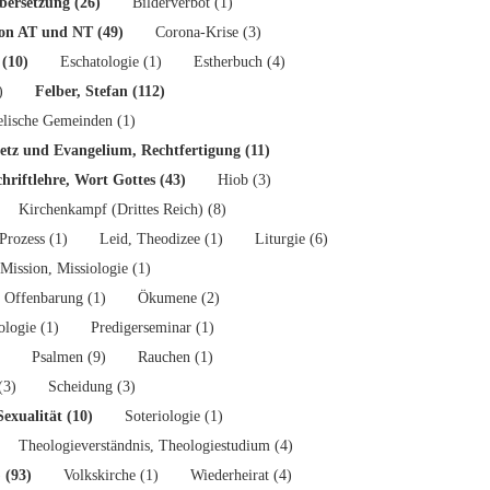
bersetzung (26)
Bilderverbot (1)
von AT und NT (49)
Corona-Krise (3)
 (10)
Eschatologie (1)
Estherbuch (4)
)
Felber, Stefan (112)
elische Gemeinden (1)
etz und Evangelium, Rechtfertigung (11)
hriftlehre, Wort Gottes (43)
Hiob (3)
Kirchenkampf (Drittes Reich) (8)
Prozess (1)
Leid, Theodizee (1)
Liturgie (6)
Mission, Missiologie (1)
Offenbarung (1)
Ökumene (2)
ologie (1)
Predigerseminar (1)
Psalmen (9)
Rauchen (1)
(3)
Scheidung (3)
Sexualität (10)
Soteriologie (1)
Theologieverständnis, Theologiestudium (4)
 (93)
Volkskirche (1)
Wiederheirat (4)