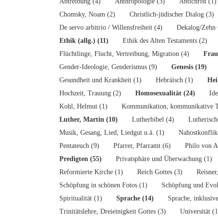
Abtreibung (4)
Anthropologie (3)
Antichrist (1)
Chomsky, Noam (2)
Christlich-jüdischer Dialog (3)
De servo arbitrio / Willensfreiheit (4)
Dekalog/Zehn 
Ethik (allg.) (11)
Ethik des Alten Testaments (2)
Flüchtlinge, Flucht, Vertreibung, Migration (4)
Frau
Gender-Ideologie, Genderismus (9)
Genesis (19)
Gesundheit und Krankheit (1)
Hebräisch (1)
Hei
Hochzeit, Trauung (2)
Homosexualität (24)
Ide
Kohl, Helmut (1)
Kommunikation, kommunikative T
Luther, Martin (10)
Lutherbibel (4)
Lutherisch
Musik, Gesang, Lied, Liedgut u.ä. (1)
Nahostkonflik
Pentateuch (9)
Pfarrer, Pfarramt (6)
Philo von A
Predigten (55)
Privatsphäre und Überwachung (1)
Reformierte Kirche (1)
Reich Gottes (3)
Reisner
Schöpfung in schönen Fotos (1)
Schöpfung und Evol
Spiritualität (1)
Sprache (14)
Sprache, inklusive
Trinitätslehre, Dreieinigkeit Gottes (3)
Universität (1