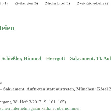
ft (1)
Zivilreligion (6)
Zürcher Bibel (1)
Zwei-Reiche-Lehre (2)
teien
. Schießler, Himmel – Herrgott – Sakrament, 14. Auf
s:
– Sakrament. Auftreten statt austreten, München: Kösel 
Jahrgang 38, Heft 3/2017, S. 161–165).
schen Internetmagazin kath.net übernommen