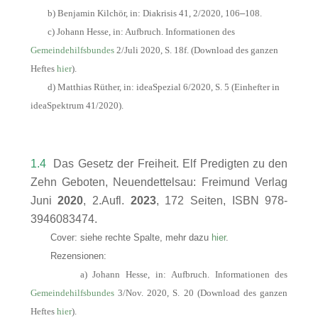
b) Benjamin Kilchör, in: Diakrisis 41, 2/2020, 106
–
108.
c) Johann Hesse, in: Aufbruch. Informationen des
Gemeindehilfsbundes
2/Juli 2020, S. 18f. (Download des ganzen
Heftes
hier
).
d) Matthias Rüther, in: ideaSpezial 6/2020, S. 5 (Einhefter in
ideaSpektrum 41/2020).
1.4
Das Gesetz der Freiheit. Elf Predigten zu den
Zehn Geboten, Neuendettelsau: Freimund Verlag
Juni
2020
, 2.Aufl.
2023
, 172 Seiten, ISBN 978-
3946083474.
Cover: siehe rechte Spalte, mehr dazu
hier
.
Rezensionen:
a) Johann Hesse, in: Aufbruch. Informationen des
Gemeindehilfsbundes
3/Nov. 2020, S. 20 (Download des ganzen
Heftes
hier
).