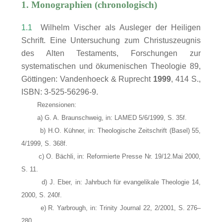
1. Monographien (chronologisch)
1.1
Wilhelm Vischer als Ausleger der Heiligen
Schrift. Eine Untersuchung zum Christuszeugnis
des Alten Testaments, Forschungen zur
systematischen und ökumenischen Theologie 89,
Göttingen: Vandenhoeck & Ruprecht
1999
, 414 S.,
ISBN: 3-525-56296-9.
Rezensionen:
a) G. A. Braunschweig, in: LAMED 5/6/1999, S. 35f.
b) H.O. Kühner, in: Theologische Zeitschrift (Basel) 55,
4/1999, S. 368f.
c) O. Bächli, in: Reformierte Presse Nr. 19/12.Mai 2000,
S. 11.
d) J. Eber, in: Jahrbuch für evangelikale Theologie 14,
2000, S. 240f.
e) R. Yarbrough, in: Trinity Journal 22, 2/2001, S. 276–
280.