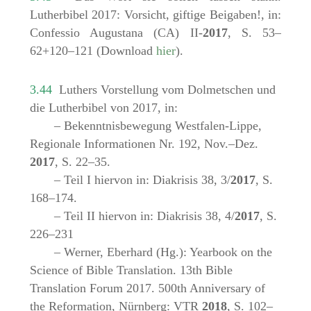
Lutherbibel 2017: Vorsicht, giftige Beigaben!, in:
Confessio Augustana (CA) II-
2017
, S. 53–
62+120–121 (Download
hier
).
3.44
Luthers Vorstellung vom Dolmetschen und
die Lutherbibel von 2017, in:
– Bekenntnisbewegung Westfalen-Lippe,
Regionale Informationen Nr. 192, Nov.–Dez.
2017
, S. 22–35.
– Teil I hiervon in: Diakrisis 38, 3/
2017
, S.
168–174.
– Teil II hiervon in: Diakrisis 38, 4/
2017
, S.
226–231
– Werner, Eberhard (Hg.): Yearbook on the
Science of Bible Translation. 13th Bible
Translation Forum 2017. 500th Anniversary of
the Reformation, Nürnberg: VTR
2018
, S. 102–