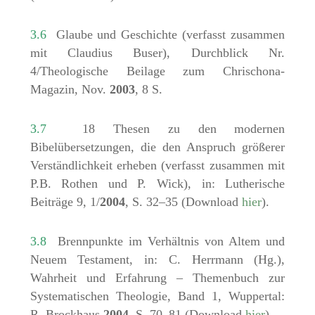
3.6
Glaube und Geschichte (verfasst zusammen
mit Claudius Buser), Durchblick Nr.
4/Theologische Beilage zum Chrischona-
Magazin, Nov.
2003
, 8 S.
3.7
18 Thesen zu den modernen
Bibelübersetzungen, die den Anspruch größerer
Verständlichkeit erheben (verfasst zusammen mit
P.B. Rothen und P. Wick), in: Lutherische
Beiträge 9, 1/
2004
, S. 32–35 (Download
hier
).
3.8
Brennpunkte im Verhältnis von Altem und
Neuem Testament, in: C. Herrmann (Hg.),
Wahrheit und Erfahrung – Themenbuch zur
Systematischen Theologie, Band 1, Wuppertal:
R. Brockhaus
2004
, S. 70–81 (Download
hier
).