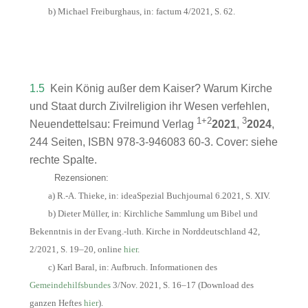
b) Michael Freiburghaus, in: factum 4/2021, S. 62.
1.5
Kein König außer dem Kaiser? Warum Kirche
und Staat durch Zivilreligion ihr Wesen verfehlen,
1+2
3
Neuendettelsau: Freimund Verlag
2021
,
2024
,
244 Seiten, ISBN 978-3-946083 60-3. Cover: siehe
rechte Spalte.
Rezensionen:
a) R.-A. Thieke, in: ideaSpezial Buchjournal 6.2021, S. XIV.
b) Dieter Müller, in: Kirchliche Sammlung um Bibel und
Bekenntnis in der Evang.-luth. Kirche in Norddeutschland 42,
2/2021, S. 19–20, online
hier
.
c) Karl Baral, in: Aufbruch. Informationen des
Gemeindehilfsbundes
3/Nov. 2021, S. 16–17 (Download des
ganzen Heftes
hier
).