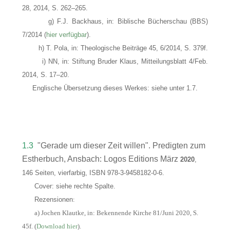
28, 2014, S. 262–265.
g) F.J. Backhaus, in: Biblische Bücherschau (BBS)
7/2014 (
hier verfügbar
).
h) T. Pola, in: Theologische Beiträge 45, 6/2014, S. 379f.
i) NN, in: Stiftung Bruder Klaus, Mitteilungsblatt 4/Feb.
2014, S. 17–20.
Englische Übersetzung dieses Werkes: siehe unter 1.7.
1.3
"Gerade um dieser Zeit willen". Predigten zum
Estherbuch, Ansbach: Logos Editions März
2020
,
146 Seiten, vierfarbig, ISBN 978-3-9458182-0-6.
Cover: siehe rechte Spalte.
Rezensionen
:
a) Jochen Klautke, in: Bekennende Kirche 81/Juni 2020, S.
45f. (
Download hier
).