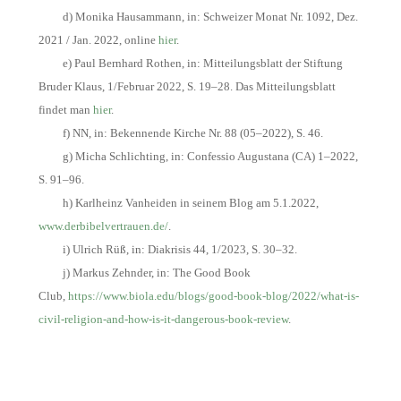
d) Monika Hausammann, in: Schweizer Monat Nr. 1092, Dez.
2021 / Jan. 2022, online
hier
.
e) Paul Bernhard Rothen, in: Mitteilungsblatt der Stiftung
Bruder Klaus, 1/Februar 2022, S. 19–28. Das Mitteilungsblatt
findet man
hier
.
f) NN, in: Bekennende Kirche Nr. 88 (05–2022), S. 46.
g) Micha Schlichting, in: Confessio Augustana (CA) 1–2022,
S. 91–96.
h) Karlheinz Vanheiden in seinem Blog am 5.1.2022,
www.derbibelvertrauen.de/
.
i) Ulrich Rüß, in: Diakrisis 44, 1/2023, S. 30–32.
j) Markus Zehnder, in: The Good Book
Club,
https://www.biola.edu/blogs/good-book-blog/2022/what-is-
civil-religion-and-how-is-it-dangerous-book-review
.