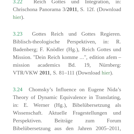
3.22
Reich Gottes und Integration, in:
Chrischona Panorama 3/
2011
, S. 12f. (Download
hier
).
3.23
Gottes Reich und Gottes Regieren.
Biblisch-theologische Perspektiven, in: R.
Badenberg; F. Knödler (Hg.), Reich Gottes und
Mission. "Dein Reich komme ...", edition afem –
mission academics Bd. 19, Nürnberg:
VTR/VKW
2011
, S. 81–111 (Download
hier
).
3.24
Chomsky’s Influence on Eugene Nida’s
Theory of Dynamic Equivalence in Translating,
in: E. Werner (Hg.), Bibelübersetzung als
Wissenschaft. Aktuelle Fragestellungen und
Perspektiven. Beiträge zum Forum
Bibelübersetzung aus den Jahren 2005–2011,