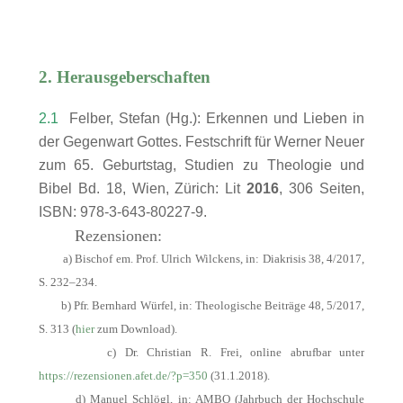
2. Herausgeberschaften
2.1
Felber, Stefan (Hg.): Erkennen und Lieben in
der Gegenwart Gottes. Festschrift für Werner Neuer
zum 65. Geburtstag, Studien zu Theologie und
Bibel Bd. 18, Wien, Zürich: Lit
2016
, 306 Seiten,
ISBN: 978-3-643-80227-9.
Rezensionen:
a) Bischof em. Prof. Ulrich Wilckens, in: Diakrisis 38, 4/2017,
S. 232–234.
b) Pfr. Bernhard Würfel, in: Theologische Beiträge 48, 5/2017,
S. 313 (
hier
zum Download).
c) Dr. Christian R. Frei, online abrufbar unter
https://rezensionen.afet.de/?p=350
(31.1.2018).
d) Manuel Schlögl, in: AMBO (Jahrbuch der Hochschule