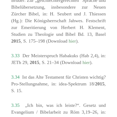
Brüder: Zur „geschlechtergerechten“ Sprache und
Bibelübersetzung, insbesondere zur Neuen
Zürcher Bibel, in: H. Seubert und J. Thiessen
(Hg.): Die Königsherrschaft Jahwes. Festschrift
zur Emeritierung von Herbert H. Klement,
Studien zu Theologie und Bibel Bd. 13, Basel
2015
, S. 175–198 (Download
hier
).
3.33
Der Meisterspruch Habakuks (Hab 2,4), in:
JETh 29,
2015
, S. 21–34 (Download
hier
).
3.34
Ist das Alte Testament für Christen wichtig?
Pro-Stellungnahme, in: idea-Spektrum 18/
2015
,
S. 15.
3.35
„Ich bin, was ich leiste?“. Gesetz und
Evangelium / Bibelarbeit zu Röm 3,19–26, in: