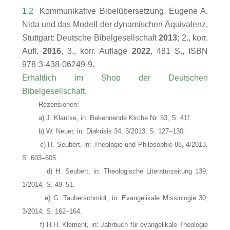
1.2
Kommunikative Bibelübersetzung. Eugene A.
Nida und das Modell der dynamischen Äquivalenz,
Stuttgart: Deutsche Bibelgesellschaft
2013
; 2., korr.
Aufl.
2016
, 3., korr. Auflage
2022
, 481 S., ISBN
978-3-438-06249-9.
Erhältlich im Shop der Deutschen
Bibelgesellschaft
.
Rezensionen:
a) J. Klautke, in: Bekennende Kirche Nr. 53, S. 41f.
b) W. Neuer, in: Diakrisis 34, 3/2013, S. 127–130.
c) H. Seubert, in: Theologie und Philosophie 88, 4/2013,
S. 603–605.
d) H. Seubert, in: Theologische Literaturzeitung 139,
1/2014, S. 49–51.
e) G. Tauberschmidt, in: Evangelikale Missiologie 30,
3/2014, S. 162–164.
f) H.H. Klement, in: Jahrbuch für evangelikale Theologie