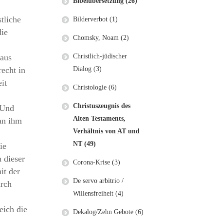
Bibelübersetzung (26)
tliche
Bilderverbot (1)
die
Chomsky, Noam (2)
Christlich-jüdischer
 aus
Dialog (3)
echt in
it
Christologie (6)
Christuszeugnis des
 Und
Alten Testaments,
an ihm
Verhältnis von AT und
NT (49)
ie
 dieser
Corona-Krise (3)
it der
De servo arbitrio /
urch
Willensfreiheit (4)
eich die
Dekalog/Zehn Gebote (6)