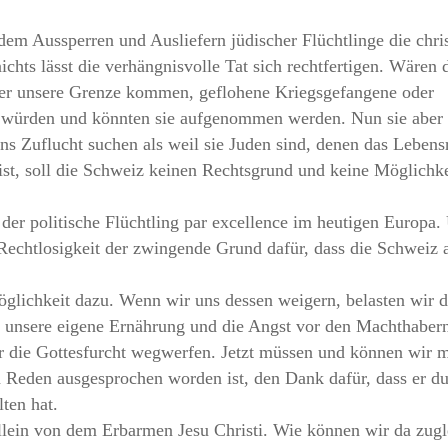
dem Aussperren und Ausliefern jüdischer Flüchtlinge die chris
ichts lässt die verhängnisvolle Tat sich rechtfertigen. Wären 
ber unsere Grenze kommen, geflohene Kriegsgefangene oder
nn würden und könnten sie aufgenommen werden. Nun sie aber
 Zuflucht suchen als weil sie Juden sind, denen das Lebensr
st, soll die Schweiz keinen Rechtsgrund und keine Möglichke
e der politische Flüchtling par excellence im heutigen Europa.
 Rechtlosigkeit der zwingende Grund dafür, dass die Schweiz 
Möglichkeit dazu. Wenn wir uns dessen weigern, belasten wir d
 unsere eigene Ernährung und die Angst vor den Machthabern
ir die Gottesfurcht wegwerfen. Jetzt müssen und können wir m
n Reden ausgesprochen worden ist, den Dank dafür, dass er d
ten hat.
llein von dem Erbarmen Jesu Christi. Wie können wir da zugl