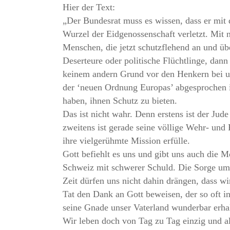
Hier der Text:
„Der Bundesrat muss es wissen, dass er mit 
Wurzel der Eidgenossenschaft verletzt. Mit n
Menschen, die jetzt schutzflehend an und ü
Deserteure oder politische Flüchtlinge, da
keinem andern Grund vor den Henkern bei uns
der ‘neuen Ordnung Europas’ abgesprochen i
haben, ihnen Schutz zu bieten.
Das ist nicht wahr. Denn erstens ist der Jud
zweitens ist gerade seine völlige Wehr- und
ihre vielgerühmte Mission erfülle.
Gott befiehlt es uns und gibt uns auch die 
Schweiz mit schwerer Schuld. Die Sorge um
Zeit dürfen uns nicht dahin drängen, dass w
Tat den Dank an Gott beweisen, der so oft i
seine Gnade unser Vaterland wunderbar erhal
Wir leben doch von Tag zu Tag einzig und a