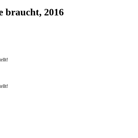
 braucht, 2016
llt!
llt!