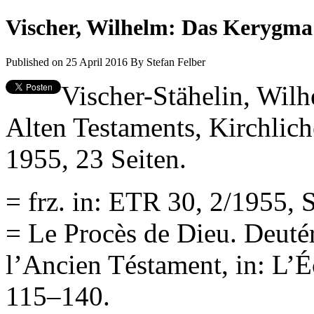
Vischer, Wilhelm: Das Kerygma d
Published on 25 April 2016
By
Stefan Felber
Vischer-Stähelin, Wil
Alten Testaments, Kirchlich
1955, 23 Seiten.
= frz. in: ETR 30, 2/1955, 
= Le Procès de Dieu. Deuté
l’Ancien Téstament, in: L’Éc
115–140.